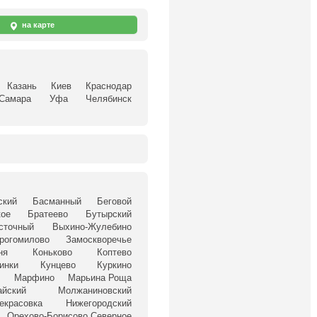
на карте
Казань
Киев
Краснодар
Самара
Уфа
Челябинск
ский
Басманный
Беговой
кое
Братеево
Бутырский
сточный
Выхино-Жулебино
рогомилово
Замоскворечье
ня
Коньково
Коптево
инки
Кунцево
Куркино
о
Марфино
Марьина Роща
йский
Молжаниновский
екрасовка
Нижегородский
Орехово-Борисово Северное