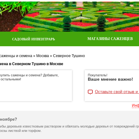
МАГАЗИНЫ САЖЕНЦЕВ
САДОВЫЙ ИНВЕНТРАРЬ
 саженцы и семена
»
Москва
»
Северное Тушино
мена в Северном Тушино в Москве
 купить саженцы и семена? Добавьте,
Покупатель!
Ваше мнение важно!
 остальными!
Оставьте свой отзыв и
Инф
 ноябре?
мбы деревьев известковым раствором и обвязать молодые деревья от повреждений гр
 розы листвой или торфом.