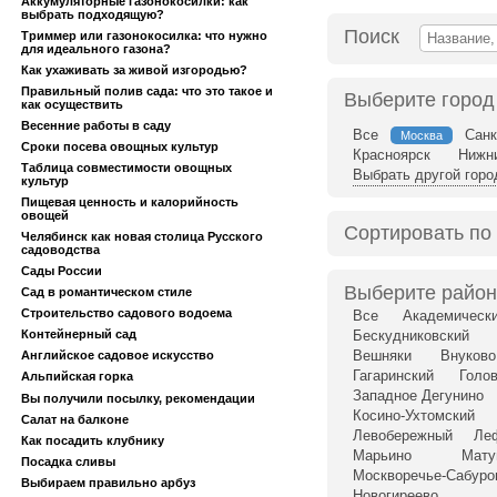
Аккумуляторные газонокосилки: как
выбрать подходящую?
Поиск
Триммер или газонокосилка: что нужно
для идеального газона?
Как ухаживать за живой изгородью?
Правильный полив сада: что это такое и
Выберите город
как осуществить
Весенние работы в саду
Все
Санк
Москва
Сроки посева овощных культур
Красноярск
Нижн
Таблица совместимости овощных
Выбрать другой горо
культур
Пищевая ценность и калорийность
овощей
Сортировать по
Челябинск как новая столица Русского
садоводства
Сады России
Выберите район
Сад в романтическом стиле
Строительство садового водоема
Все
Академическ
Контейнерный сад
Бескудниковский
Вешняки
Внуково
Английское садовое искусство
Гагаринский
Голо
Альпийская горка
Западное Дегунино
Вы получили посылку, рекомендации
Косино-Ухтомский
Салат на балконе
Левобережный
Ле
Как посадить клубнику
Марьино
Мату
Посадка сливы
Москворечье-Сабуро
Выбираем правильно арбуз
Новогиреево