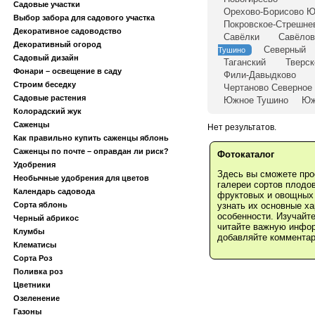
Садовые участки
Орехово-Борисово 
Выбор забора для садового участка
Покровское-Стрешне
Декоративное садоводство
Савёлки
Савёлов
Декоративный огород
Северный
Тушино
Садовый дизайн
Таганский
Тверск
Фонари – освещение в саду
Фили-Давыдково
Строим беседку
Чертаново Северное
Садовые растения
Южное Тушино
Юж
Колорадский жук
Саженцы
Нет результатов.
Как правильно купить саженцы яблонь
Саженцы по почте – оправдан ли риск?
Фотокаталог
Удобрения
Здесь вы сможете про
Необычные удобрения для цветов
галереи сортов плодо
Календарь садовода
фруктовых и овощных 
Сорта яблонь
узнать их основные ха
особенности. Изучайт
Черный абрикос
читайте важную инфо
Клумбы
добавляйте комментар
Клематисы
Сорта Роз
Поливка роз
Цветники
Озеленение
Газоны