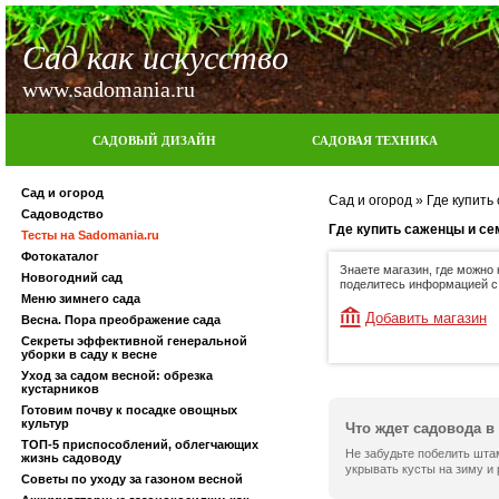
Сад как искусство
www.sadomania.ru
САДОВЫЙ ДИЗАЙН
САДОВАЯ ТЕХНИКА
Сад и огород
Сад и огород
»
Где купить
Садоводство
Где купить саженцы и се
Тесты на Sadomania.ru
Фотокаталог
Знаете магазин, где можно
Новогодний сад
поделитесь информацией с
Меню зимнего сада
Добавить магазин
Весна. Пора преображение сада
Секреты эффективной генеральной
уборки в саду к весне
Уход за садом весной: обрезка
кустарников
Готовим почву к посадке овощных
культур
Что ждет садовода в
ТОП-5 приспособлений, облегчающих
Не забудьте побелить шта
жизнь садоводу
укрывать кусты на зиму и
Советы по уходу за газоном весной