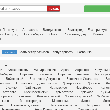
т-Петербург
Астрахань
Владивосток
Волгоград
Екатеринбург
ий Новгород
Новосибирск
Омск
Ростов-на-Дону
Рязань
д
количеству отзывов
популярности
названию
рейтингу
ий
Алексеевский
Алтуфьевский
Арбат
Аэропорт
Бабушкин
Бибирево
Бирюлёво Восточное
Бирюлёво Западное
Богородс
Войковский
Восточное Дегунино
Восточное Измайлово
Во
винский
Гольяново
Даниловский
Дмитровский
Донской
До
Зюзино
Зябликово
Ивановское
Измайлово
Капот
Котловка
Красносельский
Крылатское
Крюково
Кузьм
фортово
Лианозово
Ломоносовский
Лосиноостровский
Люблин
шкино
Метрогородок
Мещанский
Митино
Можа
во
Нагатино-Садовники
Нагатинский Затон
Нагорный
Н
Новокосино
Ново-Переделкино
Обручевский