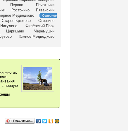
Перово
Печатники
нки
Ростокино
Рязанский
верное Медведково
Северное
Старое Крюково
Строгино
-Никулино
Филёвский Парк
Царицыно
Черёмушки
Бутово
Южное Медведково
ки многих
реля -
таивания
 в первую
ы
женцы
.
Поделиться…