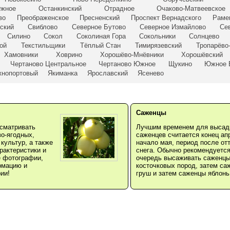
Южное
Останкинский
Отрадное
Очаково-Матвеевское
во
Преображенское
Пресненский
Проспект Вернадского
Раме
ский
Свиблово
Северное Бутово
Северное Измайлово
Се
Силино
Сокол
Соколиная Гора
Сокольники
Солнцево
ой
Текстильщики
Тёплый Стан
Тимирязевский
Тропарёво
Хамовники
Ховрино
Хорошёво-Мнёвники
Хорошёвский
Чертаново Центральное
Чертаново Южное
Щукино
Южное 
нопортовый
Якиманка
Ярославский
Ясенево
Саженцы
сматривать
Лучшим временем для высад
во-ягодных,
саженцев считается конец ап
культур, а также
начало мая, период после от
рактеристики и
снега. Обычно рекомендуется
е фотографии,
очередь высаживать саженц
рмацию и
косточковых пород, затем са
ии!
груш и затем саженцы яблонь