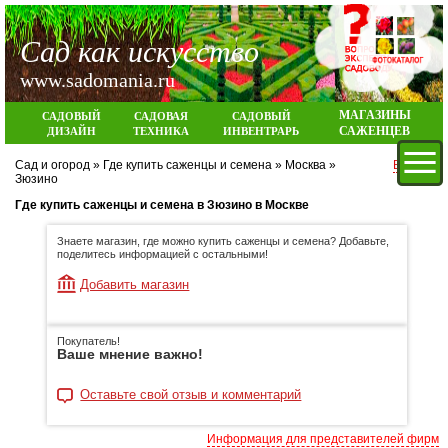
Сад как искусство
www.sadomania.ru
МАГАЗИНЫ
САДОВЫЙ
САДОВАЯ
САДОВЫЙ
САЖЕНЦЕВ
ДИЗАЙН
ТЕХНИКА
ИНВЕНТРАРЬ
Сад и огород
»
Где купить саженцы и семена
»
Москва
»
Вход
Зюзино
Где купить саженцы и семена в Зюзино в Москве
Знаете магазин, где можно купить саженцы и семена? Добавьте,
поделитесь информацией с остальными!
Добавить магазин
Покупатель!
Ваше мнение важно!
Оставьте свой отзыв и комментарий
Информация для представителей фирм