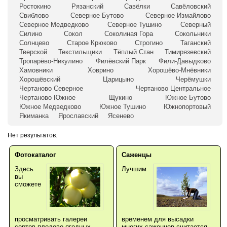
Ростокино
Рязанский
Савёлки
Савёловский
Свиблово
Северное Бутово
Северное Измайлово
Северное Медведково
Северное Тушино
Северный
Силино
Сокол
Соколиная Гора
Сокольники
Солнцево
Старое Крюково
Строгино
Таганский
Тверской
Текстильщики
Тёплый Стан
Тимирязевский
Тропарёво-Никулино
Филёвский Парк
Фили-Давыдково
Хамовники
Ховрино
Хорошёво-Мнёвники
Хорошёвский
Царицыно
Черёмушки
Чертаново Северное
Чертаново Центральное
Чертаново Южное
Щукино
Южное Бутово
Южное Медведково
Южное Тушино
Южнопортовый
Якиманка
Ярославский
Ясенево
Нет результатов.
Фотокаталог
Саженцы
Здесь
Лучшим
вы
сможете
просматривать галереи
временем для высадки
сортов плодово-ягодных,
многих саженцев считается