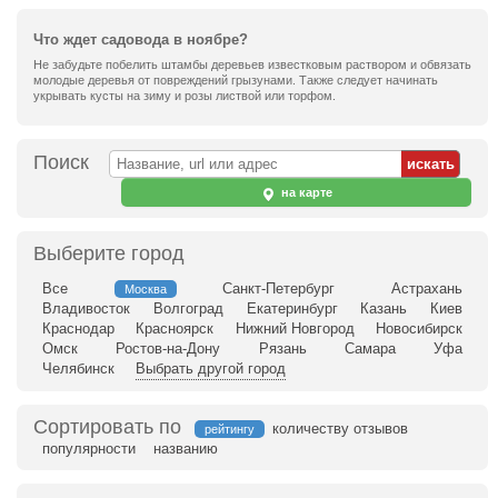
Что ждет садовода в ноябре?
Не забудьте побелить штамбы деревьев известковым раствором и обвязать
молодые деревья от повреждений грызунами. Также следует начинать
укрывать кусты на зиму и розы листвой или торфом.
Поиск
на карте
Выберите город
Все
Санкт-Петербург
Астрахань
Москва
Владивосток
Волгоград
Екатеринбург
Казань
Киев
Краснодар
Красноярск
Нижний Новгород
Новосибирск
Омск
Ростов-на-Дону
Рязань
Самара
Уфа
Челябинск
Выбрать другой город
Сортировать по
количеству отзывов
рейтингу
популярности
названию