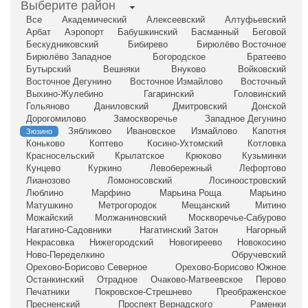
Выберите район
Все
Академический
Алексеевский
Алтуфьевский
Арбат
Аэропорт
Бабушкинский
Басманный
Беговой
Бескудниковский
Бибирево
Бирюлёво Восточное
Бирюлёво Западное
Богородское
Братеево
Бутырский
Вешняки
Внуково
Войковский
Восточное Дегунино
Восточное Измайлово
Восточный
Выхино-Жулебино
Гагаринский
Головинский
Гольяново
Даниловский
Дмитровский
Донской
Дорогомилово
Замоскворечье
Западное Дегунино
Зябликово
Ивановское
Измайлово
Капотня
Зюзино
Коньково
Коптево
Косино-Ухтомский
Котловка
Красносельский
Крылатское
Крюково
Кузьминки
Кунцево
Куркино
Левобережный
Лефортово
Лианозово
Ломоносовский
Лосиноостровский
Люблино
Марфино
Марьина Роща
Марьино
Матушкино
Метрогородок
Мещанский
Митино
Можайский
Молжаниновский
Москворечье-Сабурово
Нагатино-Садовники
Нагатинский Затон
Нагорный
Некрасовка
Нижегородский
Новогиреево
Новокосино
Ново-Переделкино
Обручевский
Орехово-Борисово Северное
Орехово-Борисово Южное
Останкинский
Отрадное
Очаково-Матвеевское
Перово
Печатники
Покровское-Стрешнево
Преображенское
Пресненский
Проспект Вернадского
Раменки