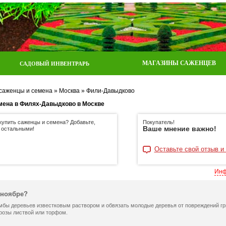
МАГАЗИНЫ САЖЕНЦЕВ
САДОВЫЙ ИНВЕНТРАРЬ
 саженцы и семена
»
Москва
»
Фили-Давыдково
емена в Филях-Давыдково в Москве
 купить саженцы и семена? Добавьте,
Покупатель!
Ваше мнение важно!
 остальными!
Оставьте свой отзыв и
Инф
 ноябре?
мбы деревьев известковым раствором и обвязать молодые деревья от повреждений гр
 розы листвой или торфом.