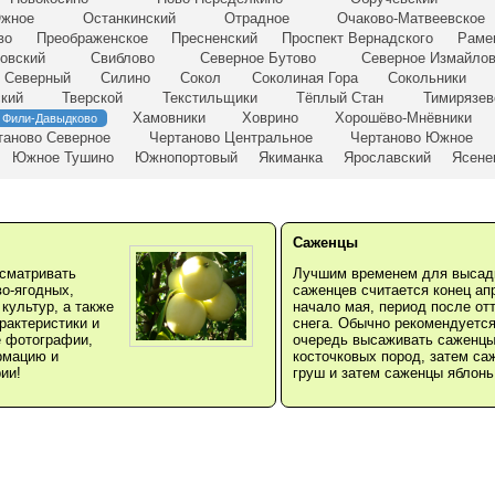
Южное
Останкинский
Отрадное
Очаково-Матвеевское
во
Преображенское
Пресненский
Проспект Вернадского
Раме
овский
Свиблово
Северное Бутово
Северное Измайло
Северный
Силино
Сокол
Соколиная Гора
Сокольники
ский
Тверской
Текстильщики
Тёплый Стан
Тимирязев
Хамовники
Ховрино
Хорошёво-Мнёвники
Фили-Давыдково
таново Северное
Чертаново Центральное
Чертаново Южное
Южное Тушино
Южнопортовый
Якиманка
Ярославский
Ясене
Саженцы
сматривать
Лучшим временем для высад
во-ягодных,
саженцев считается конец ап
культур, а также
начало мая, период после от
рактеристики и
снега. Обычно рекомендуется
е фотографии,
очередь высаживать саженц
рмацию и
косточковых пород, затем са
ии!
груш и затем саженцы яблонь