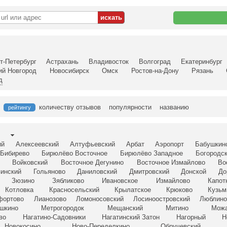
т-Петербург
Астрахань
Владивосток
Волгоград
Екатеринбург
ий Новгород
Новосибирск
Омск
Ростов-на-Дону
Рязань
д
количеству отзывов
популярности
названию
рейтингу
ий
Алексеевский
Алтуфьевский
Арбат
Аэропорт
Бабушкин
Бибирево
Бирюлёво Восточное
Бирюлёво Западное
Богородс
Войковский
Восточное Дегунино
Восточное Измайлово
Во
винский
Гольяново
Даниловский
Дмитровский
Донской
До
Зюзино
Зябликово
Ивановское
Измайлово
Капот
Котловка
Красносельский
Крылатское
Крюково
Кузьм
фортово
Лианозово
Ломоносовский
Лосиноостровский
Люблин
шкино
Метрогородок
Мещанский
Митино
Можа
во
Нагатино-Садовники
Нагатинский Затон
Нагорный
Н
Новокосино
Ново-Переделкино
Обручевский