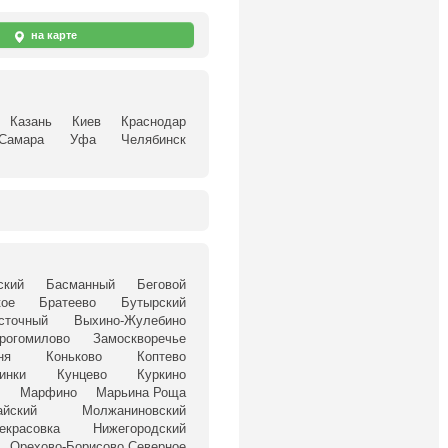
на карте
Казань
Киев
Краснодар
Самара
Уфа
Челябинск
ский
Басманный
Беговой
кое
Братеево
Бутырский
сточный
Выхино-Жулебино
рогомилово
Замоскворечье
ня
Коньково
Коптево
инки
Кунцево
Куркино
о
Марфино
Марьина Роща
йский
Молжаниновский
екрасовка
Нижегородский
Орехово-Борисово Северное