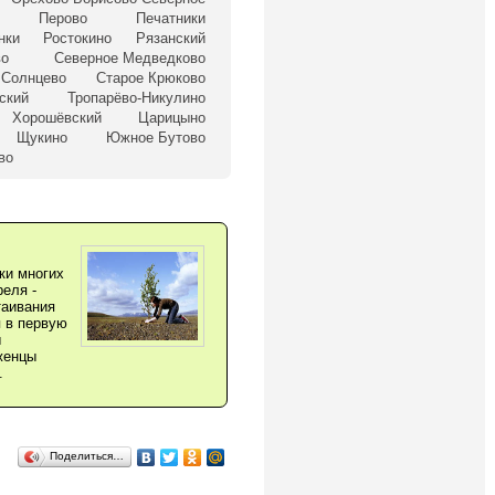
Перово
Печатники
нки
Ростокино
Рязанский
во
Северное Медведково
Солнцево
Старое Крюково
ский
Тропарёво-Никулино
Хорошёвский
Царицыно
Щукино
Южное Бутово
во
ки многих
реля -
таивания
 в первую
ы
женцы
.
Поделиться…