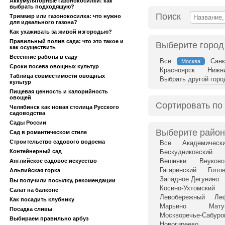
Аккумуляторные газонокосилки: как
выбрать подходящую?
Поиск
Триммер или газонокосилка: что нужно
для идеального газона?
Как ухаживать за живой изгородью?
Правильный полив сада: что это такое и
Выберите город
как осуществить
Весенние работы в саду
Все
Санк
Москва
Сроки посева овощных культур
Красноярск
Нижн
Таблица совместимости овощных
Выбрать другой горо
культур
Пищевая ценность и калорийность
овощей
Сортировать по
Челябинск как новая столица Русского
садоводства
Сады России
Выберите район
Сад в романтическом стиле
Строительство садового водоема
Все
Академическ
Контейнерный сад
Бескудниковский
Вешняки
Внуково
Английское садовое искусство
Гагаринский
Голо
Альпийская горка
Западное Дегунино
Вы получили посылку, рекомендации
Косино-Ухтомский
Салат на балконе
Левобережный
Ле
Как посадить клубнику
Марьино
Мату
Посадка сливы
Москворечье-Сабуро
Выбираем правильно арбуз
Новогиреево