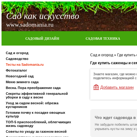
Сад как искусство
www.sadomania.ru
САДОВЫЙ ДИЗАЙН
САДОВАЯ ТЕХНИКА
Сад и огород
Сад и огород
»
Где купить
Садоводство
Где купить саженцы и с
Тесты на Sadomania.ru
Фотокаталог
Знаете магазин, где можно
Новогодний сад
поделитесь информацией с
Меню зимнего сада
Добавить магазин
Весна. Пора преображение сада
Секреты эффективной генеральной
уборки в саду к весне
Уход за садом весной: обрезка
кустарников
Готовим почву к посадке овощных
культур
Что ждет садовода в
ТОП-5 приспособлений, облегчающих
Не забудьте побелить шта
жизнь садоводу
укрывать кусты на зиму и
Советы по уходу за газоном весной