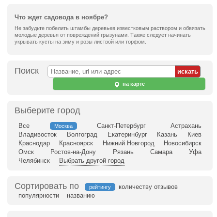
Что ждет садовода в ноябре?
Не забудьте побелить штамбы деревьев известковым раствором и обвязать
молодые деревья от повреждений грызунами. Также следует начинать
укрывать кусты на зиму и розы листвой или торфом.
Поиск
на карте
Выберите город
Все
Санкт-Петербург
Астрахань
Москва
Владивосток
Волгоград
Екатеринбург
Казань
Киев
Краснодар
Красноярск
Нижний Новгород
Новосибирск
Омск
Ростов-на-Дону
Рязань
Самара
Уфа
Челябинск
Выбрать другой город
Сортировать по
количеству отзывов
рейтингу
популярности
названию