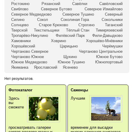
Ростокино
Рязанский
Савёлки
Савёловский
Свиблово
Северное Бутово
Северное Измайлово
Северное Медведково
Северное Тушино
Северный
Силино
Сокол
Соколиная Гора
Сокольники
Солнцево
Старое Крюково
Строгино
Таганский
Тверской
Текстильщики
Тёплый Стан
Тимирязевский
Тропарёво-Никулино
Филёвский Парк
Фили-Давыдково
Хамовники
Ховрино
Хорошёво-Мнёвники
Хорошёвский
Царицыно
Черёмушки
Чертаново Северное
Чертаново Центральное
Чертаново Южное
Щукино
Южное Бутово
Южное Медведково
Южное Тушино
Южнопортовый
Якиманка
Ярославский
Ясенево
Нет результатов.
Фотокаталог
Саженцы
Здесь
Лучшим
вы
сможете
просматривать галереи
временем для высадки
сортов плодово-ягодных,
многих саженцев считается