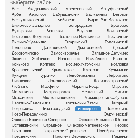
Выберите район
Все
Академический
Алексеевский
Алтуфьевский
Арбат
Аэропорт
Бабушкинский
Басманный
Беговой
Бескудниковский
Бибирево
Бирюлёво Восточное
Бирюлёво Западное
Богородское
Братеево
Бутырский
Вешняки
Внуково
Войковский
Восточное Дегунино
Восточное Измайлово
Восточный
Выхино-Жулебино
Гагаринский
Головинский
Гольяново
Даниловский
Дмитровский
Донской
Дорогомилово
Замоскворечье
Западное Дегунино
Зюзино
Зябликово
Ивановское
Измайлово
Капотня
Коньково
Коптево
Косино-Ухтомский
Котловка
Красносельский
Крылатское
Крюково
Кузьминки
Кунцево
Куркино
Левобережный
Лефортово
Лианозово
Ломоносовский
Лосиноостровский
Люблино
Марфино
Марьина Роща
Марьино
Матушкино
Метрогородок
Мещанский
Митино
Можайский
Молжаниновский
Москворечье-Сабурово
Нагатино-Садовники
Нагатинский Затон
Нагорный
Некрасовка
Нижегородский
Новокосино
Новогиреево
Ново-Переделкино
Обручевский
Орехово-Борисово Северное
Орехово-Борисово Южное
Останкинский
Отрадное
Очаково-Матвеевское
Перово
Печатники
Покровское-Стрешнево
Преображенское
Пресненский
Проспект Вернадского
Раменки