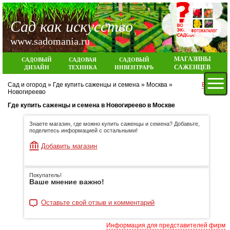
Сад как искусство
www.sadomania.ru
МАГАЗИНЫ
САДОВЫЙ
САДОВАЯ
САДОВЫЙ
САЖЕНЦЕВ
ДИЗАЙН
ТЕХНИКА
ИНВЕНТРАРЬ
Сад и огород
»
Где купить саженцы и семена
»
Москва
»
Вход
Новогиреево
Где купить саженцы и семена в Новогиреево в Москве
Знаете магазин, где можно купить саженцы и семена? Добавьте,
поделитесь информацией с остальными!
Добавить магазин
Покупатель!
Ваше мнение важно!
Оставьте свой отзыв и комментарий
Информация для представителей фирм