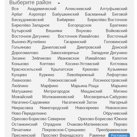
Выберите район
Все
Академический
Алексеевский
Алтуфьевский
Арбат
Аэропорт
Бабушкинский
Басманный
Беговой
Бескудниковский
Бибирево
Бирюлёво Восточное
Бирюлёво Западное
Богородское
Братеево
Бутырский
Вешняки
Внуково
Войковский
Восточное Дегунино
Восточное Измайлово
Восточный
Выхино-Жулебино
Гагаринский
Головинский
Гольяново
Даниловский
Дмитровский
Донской
Дорогомилово
Замоскворечье
Западное Дегунино
Зюзино
Зябликово
Ивановское
Измайлово
Капотня
Коньково
Коптево
Косино-Ухтомский
Котловка
Красносельский
Крылатское
Крюково
Кузьминки
Кунцево
Куркино
Левобережный
Лефортово
Лианозово
Ломоносовский
Лосиноостровский
Люблино
Марфино
Марьина Роща
Марьино
Матушкино
Метрогородок
Мещанский
Митино
Можайский
Молжаниновский
Москворечье-Сабурово
Нагатино-Садовники
Нагатинский Затон
Нагорный
Некрасовка
Нижегородский
Новогиреево
Новокосино
Ново-Переделкино
Обручевский
Орехово-Борисово Северное
Орехово-Борисово Южное
Останкинский
Отрадное
Очаково-Матвеевское
Перово
Печатники
Покровское-Стрешнево
Преображенское
Пресненский
Проспект Вернадского
Раменки
Ростокино