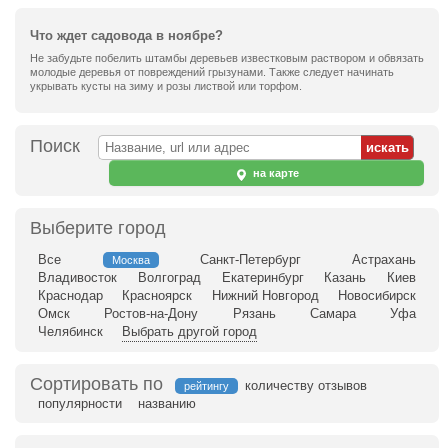
Что ждет садовода в ноябре?
Не забудьте побелить штамбы деревьев известковым раствором и обвязать
молодые деревья от повреждений грызунами. Также следует начинать
укрывать кусты на зиму и розы листвой или торфом.
Поиск
на карте
Выберите город
Все
Санкт-Петербург
Астрахань
Москва
Владивосток
Волгоград
Екатеринбург
Казань
Киев
Краснодар
Красноярск
Нижний Новгород
Новосибирск
Омск
Ростов-на-Дону
Рязань
Самара
Уфа
Челябинск
Выбрать другой город
Сортировать по
количеству отзывов
рейтингу
популярности
названию