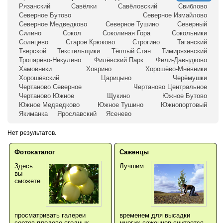
Рязанский
Савёлки
Савёловский
Свиблово
Северное Бутово
Северное Измайлово
Северное Медведково
Северное Тушино
Северный
Силино
Сокол
Соколиная Гора
Сокольники
Солнцево
Старое Крюково
Строгино
Таганский
Тверской
Текстильщики
Тёплый Стан
Тимирязевский
Тропарёво-Никулино
Филёвский Парк
Фили-Давыдково
Хамовники
Ховрино
Хорошёво-Мнёвники
Хорошёвский
Царицыно
Черёмушки
Чертаново Северное
Чертаново Центральное
Чертаново Южное
Щукино
Южное Бутово
Южное Медведково
Южное Тушино
Южнопортовый
Якиманка
Ярославский
Ясенево
Нет результатов.
Фотокаталог
Саженцы
Здесь
Лучшим
вы
сможете
просматривать галереи
временем для высадки
сортов плодово-ягодных,
многих саженцев считается