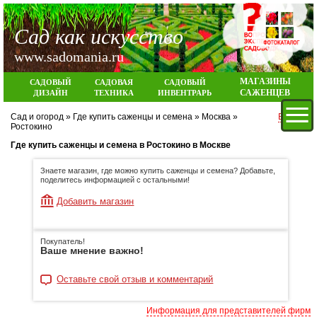
Сад как искусство
www.sadomania.ru
МАГАЗИНЫ
САДОВЫЙ
САДОВАЯ
САДОВЫЙ
САЖЕНЦЕВ
ДИЗАЙН
ТЕХНИКА
ИНВЕНТРАРЬ
Сад и огород
»
Где купить саженцы и семена
»
Москва
»
Вход
Ростокино
Где купить саженцы и семена в Ростокино в Москве
Знаете магазин, где можно купить саженцы и семена? Добавьте,
поделитесь информацией с остальными!
Добавить магазин
Покупатель!
Ваше мнение важно!
Оставьте свой отзыв и комментарий
Информация для представителей фирм