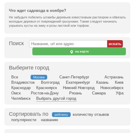
Что ждет садовода в ноябре?
Не забудьте побелить штамбы деревьев известковым раствором и обвязать
молодые деревья от повреждений грызунами. Также следует начинать
укрывать кусты на зиму и розы листвой или торфом.
Поиск
на карте
Выберите город
Все
Санкт-Петербург
Астрахань
Москва
Владивосток
Волгоград
Екатеринбург
Казань
Киев
Краснодар
Красноярск
Нижний Новгород
Новосибирск
Омск
Ростов-на-Дону
Рязань
Самара
Уфа
Челябинск
Выбрать другой город
Сортировать по
количеству отзывов
рейтингу
популярности
названию