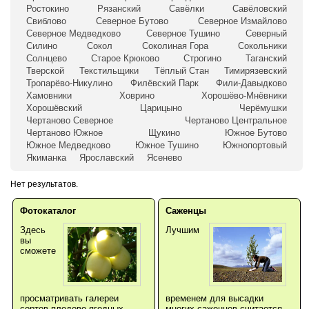
Ростокино
Рязанский
Савёлки
Савёловский
Свиблово
Северное Бутово
Северное Измайлово
Северное Медведково
Северное Тушино
Северный
Силино
Сокол
Соколиная Гора
Сокольники
Солнцево
Старое Крюково
Строгино
Таганский
Тверской
Текстильщики
Тёплый Стан
Тимирязевский
Тропарёво-Никулино
Филёвский Парк
Фили-Давыдково
Хамовники
Ховрино
Хорошёво-Мнёвники
Хорошёвский
Царицыно
Черёмушки
Чертаново Северное
Чертаново Центральное
Чертаново Южное
Щукино
Южное Бутово
Южное Медведково
Южное Тушино
Южнопортовый
Якиманка
Ярославский
Ясенево
Нет результатов.
Фотокаталог
Саженцы
Здесь
Лучшим
вы
сможете
просматривать галереи
временем для высадки
сортов плодово-ягодных,
многих саженцев считается