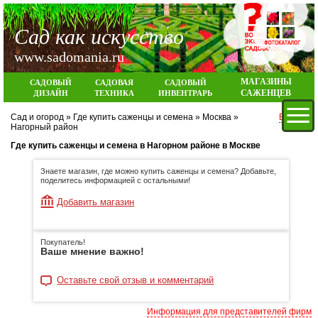
Сад как искусство
www.sadomania.ru
МАГАЗИНЫ
САДОВЫЙ
САДОВАЯ
САДОВЫЙ
САЖЕНЦЕВ
ДИЗАЙН
ТЕХНИКА
ИНВЕНТРАРЬ
Сад и огород
»
Где купить саженцы и семена
»
Москва
»
Вход
Нагорный район
Где купить саженцы и семена в Нагорном районе в Москве
Знаете магазин, где можно купить саженцы и семена? Добавьте,
поделитесь информацией с остальными!
Добавить магазин
Покупатель!
Ваше мнение важно!
Оставьте свой отзыв и комментарий
Информация для представителей фирм