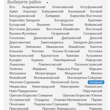
Выберите район
Все
Академический
Алексеевский
Алтуфьевский
Арбат
Аэропорт
Бабушкинский
Басманный
Беговой
Бескудниковский
Бибирево
Бирюлёво Восточное
Бирюлёво Западное
Богородское
Братеево
Бутырский
Вешняки
Внуково
Войковский
Восточное Дегунино
Восточное Измайлово
Восточный
Выхино-Жулебино
Гагаринский
Головинский
Гольяново
Даниловский
Дмитровский
Донской
Дорогомилово
Замоскворечье
Западное Дегунино
Зюзино
Зябликово
Ивановское
Измайлово
Капотня
Коньково
Коптево
Косино-Ухтомский
Котловка
Красносельский
Крылатское
Крюково
Кузьминки
Кунцево
Куркино
Левобережный
Лефортово
Лианозово
Ломоносовский
Лосиноостровский
Люблино
Марфино
Марьина Роща
Марьино
Матушкино
Метрогородок
Мещанский
Митино
Можайский
Молжаниновский
Москворечье-Сабурово
Нагатино-Садовники
Нагатинский Затон
Нагорный
Некрасовка
Нижегородский
Новогиреево
Новокосино
Ново-Переделкино
Обручевский
Орехово-Борисово Северное
Орехово-Борисово Южное
Останкинский
Отрадное
Очаково-Матвеевское
Перово
Печатники
Покровское-Стрешнево
Преображенское
Пресненский
Проспект Вернадского
Раменки