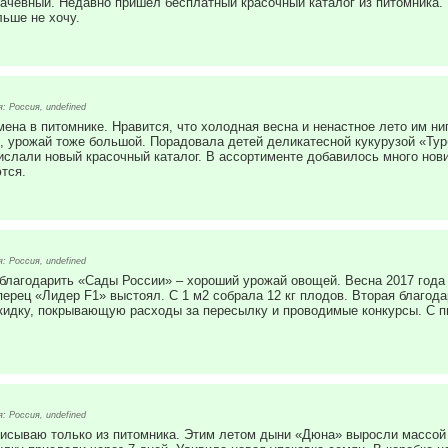
лачевный. Недавно пришел бесплатный красочный каталог из питомника.
ьше не хочу.
 Россия, undefined
мена в питомнике. Нравится, что холодная весна и ненастное лето им н
, урожай тоже большой. Порадовала детей деликатесной кукурузой «Тур
ислали новый красочный каталог. В ассортименте добавилось много нов
тся.
 Россия, undefined
отблагодарить «Сады России» – хороший урожай овощей. Весна 2017 года
ерец «Лидер F1» выстоял. С 1 м2 собрала 12 кг плодов. Вторая благод
скидку, покрывающую расходы за пересылку и проводимые конкурсы. С 
 Россия, undefined
исываю только из питомника. Этим летом дыни «Дюна» выросли массой до