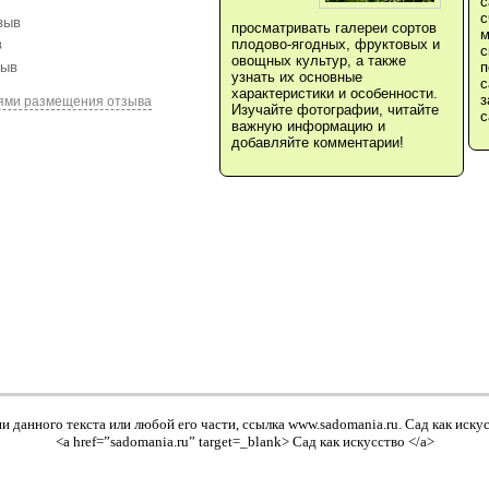
с
с
зыв
просматривать галереи сортов
м
плодово-ягодных, фруктовых и
в
с
овощных культур, а также
зыв
п
узнать их основные
с
характеристики и особенности.
з
ями размещения отзыва
Изучайте фотографии, читайте
с
важную информацию и
добавляйте комментарии!
и данного текста или любой его части, ссылка
www.sadomania.ru
. Сад как иску
<a href=”sadomania.ru” target=_blank> Сад как искусство </a>