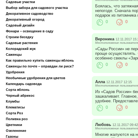
Садовые участки
Боялась, что затяжная
Выбор забора для садового участка
непогоде. Сначала по
Декоративное садоводство
подарок из питомника 
Декоративный огород
0
0
Садовый дизайн
Фонари – освещение в саду
Строим беседку
Вероника
12.11.2017 15:
Садовые растения
Местоположение пользователя:
«Сады России» не пер
Колорадский жук
проще осуществлять. 
Саженцы
особенно свеклы «Зар
Как правильно купить саженцы яблонь
0
0
Саженцы по почте – оправдан ли риск?
Удобрения
Необычные удобрения для цветов
Алла
12.11.2017 12:15
Календарь садовода
Местоположение пользователя:
Сорта яблонь
Из «Садов России» бе
Черный абрикос
зашкаливает. Главное
удобнее. Предоставле
Клумбы
0
0
Клематисы
Сорта Роз
Поливка роз
Любовь
12.11.2017 09:42
Цветники
Местоположение пользователя
Озеленение
Многие жалуются на н
Газоны