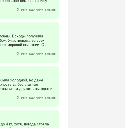
 Теперь все семена выпишу
Ответить/дополнить отзыв
ипочем. Всходы получила
бо». Участвовала во всех
инок мировой селекции. От
Ответить/дополнить отзыв
 была холодной, но даже
арность за бесплатные
питомником дружить выгодно и
Ответить/дополнить отзыв
 4 кг, хотя, погода стояла