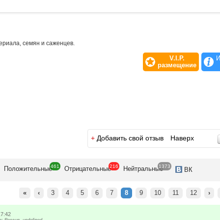
риала, семян и саженцев.
V.I.P.
И
размещение
+
Добавить свой отзыв
Наверх
461
216
1373
Положит
ельные
Отрицат
ельные
Нейтр
альные
ВК
«
‹
3
4
5
6
7
8
9
10
11
12
›
17:42
 Россия, undefined