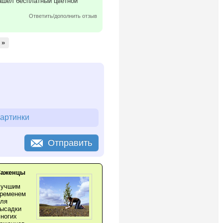
нашел бесплатный цветной
Ответить/дополнить отзыв
»
картинки
Отправить
Саженцы
Лучшим
ременем
ля
ысадки
ногих