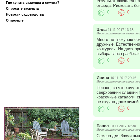
Результат оказался п
Где купить саженцы и семена?
отсюда. Рисковать бол
Спросите эксперта
0
0
Новости садоводства
О проекте
Элла
11.11.2017 13:13
Местоположение пользователя:
Много лет покупаю се
дружные. Естественно
конкурсах. На днях пр
выбора глаза разбегаю
0
0
Ирина
10.11.2017 20:46
Местоположение пользователя:
Первое, за что хочу 
сверхранний сладкий п
красочные каталоги, 
не скучно даже зимой.
0
0
Павел
10.11.2017 18:30
Местоположение пользователя:
Семена для бахчи вып