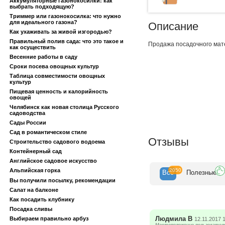
Аккумуляторные газонокосилки: как
выбрать подходящую?
Триммер или газонокосилка: что нужно
для идеального газона?
Описание
Как ухаживать за живой изгородью?
Правильный полив сада: что это такое и
Продажа посадочного мате
как осуществить
Весенние работы в саду
Сроки посева овощных культур
Таблица совместимости овощных
культур
Пищевая ценность и калорийность
овощей
Челябинск как новая столица Русского
садоводства
Сады России
Сад в романтическом стиле
Отзывы
Строительство садового водоема
Контейнерный сад
Английское садовое искусство
2050
Альпийская горка
Все
Полезн
ые
Вы получили посылку, рекомендации
Салат на балконе
Как посадить клубнику
Посадка сливы
Людмила В
Выбираем правильно арбуз
12.11.2017 
Местоположение пользователя: