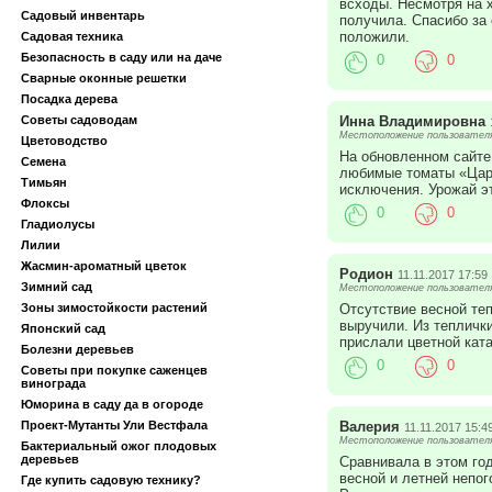
всходы. Несмотря на 
Садовый инвентарь
получила. Спасибо за 
положили.
Садовая техника
Безопасность в саду или на даче
0
0
Сварные оконные решетки
Посадка дерева
Инна Владимировна
Советы садоводам
Местоположение пользователя:
Цветоводство
На обновленном сайте 
Семена
любимые томаты «Царе
Тимьян
исключения. Урожай эт
Флоксы
0
0
Гладиолусы
Лилии
Жасмин-ароматный цветок
Родион
11.11.2017 17:59
Зимний сад
Местоположение пользователя:
Отсутствие весной те
Зоны зимостойкости растений
выручили. Из теплички
Японский сад
прислали цветной ката
Болезни деревьев
0
0
Советы при покупке саженцев
винограда
Юморина в саду да в огороде
Валерия
Проект-Мутанты Ули Вестфала
11.11.2017 15:4
Местоположение пользователя:
Бактериальный ожог плодовых
деревьев
Сравнивала в этом го
весной и летней непог
Где купить садовую технику?