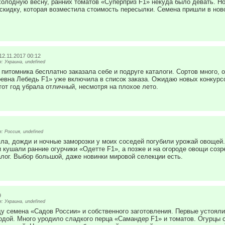
холодную весну, ранних томатов «Суперприз F1» некуда было девать. Н
скидку, которая возместила стоимость пересылки. Семена пришли в ново
12.11.2017 00:12
 Украина, undefined
питомника бесплатно заказала себе и подруге каталоги. Сортов много, 
вна Лебедь F1» уже включила в список заказа. Ожидаю новых конкурсо
от год убрала отличный, несмотря на плохое лето.
 Россия, undefined
пла, дожди и ночные заморозки у моих соседей погубили урожай овощей
 кушали ранние огурчики «Одетте F1», а позже и на огороде овощи созр
лог. Выбор большой, даже новинки мировой селекции есть.
9
 Украина, undefined
ду семена «Садов России» и собственного заготовления. Первые устоял
одой. Много уродило сладкого перца «Самандер F1» и томатов. Огурцы с