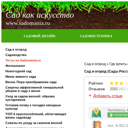
Сад как искусство
www.sadomania.ru
САДОВЫЙ ДИЗАЙН
САДОВАЯ ТЕХНИКА
Сад и огород
Садоводство
Тесты на Sadomania.ru
Сад и огород
»
Где купить
Фотокаталог
Новогодний сад
Сад и огород (Сады Росс
Меню зимнего сада
Весна. Пора преображение сада
Рейтинг
Секреты эффективной генеральной
Отзывов
2050
(
461
уборки в саду к весне
+
Добавить отзыв
Уход за садом весной: обрезка
кустарников
Готовим почву к посадке овощных
культур
Челябинск, 
ТОП-5 приспособлений, облегчающих
посмотрет
жизнь садоводу
Советы по уходу за газоном весной
тел.: 8-351-