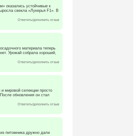
ии» оказались устойчивые к
ыросла свекла «Лукерья F1». В
Ответить/дополнить отзыв
посадочного материала теперь
нет. Урожай собрала хороший,
Ответить/дополнить отзыв
 и мировой селекции просто
 После обновления он стал
Ответить/дополнить отзыв
 из питомника дружно дали