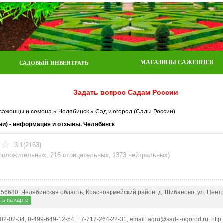
МАГАЗИНЫ САЖЕНЦЕВ
САДОВЫЙ ИНВЕНТРАРЬ
Задать вопрос Садам России
 саженцы и семена
»
Челябинск
»
Сад и огород (Сады России)
ии) - информация и отзывы. Челябинск
3.1(2163)
 положительных
,
216 отрицательных
,
1373 нейтральных
)
456680, Челябинская область, Красноармейский район, д. Шибаново, ул. Цент
ь на карте
202-02-34, 8-499-649-12-54, +7-717-264-22-31, email: agro@sad-i-ogorod.ru, http:/