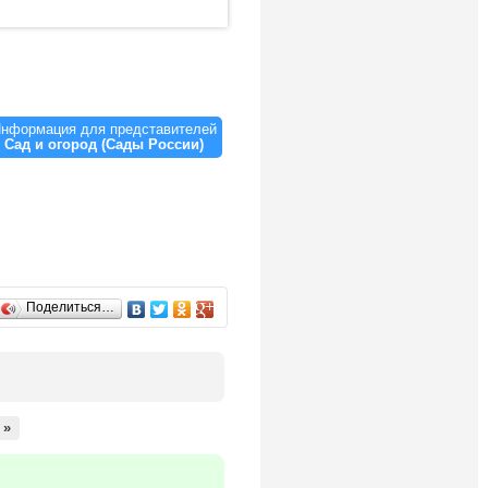
нформация для представителей
Сад и огород (Сады России)
Поделиться…
»