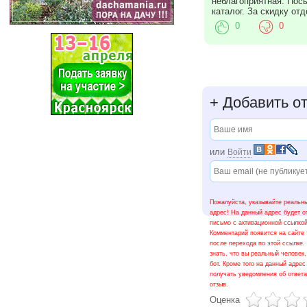
неблагоприятная. Посы
каталог. За скидку от
0
0
+
Добавить о
или
Войти
Пожалуйста, указывайте реальны
адрес! На данный адрес будет о
письмо с активационной ссылкой
Комментарий появится на сайте 
после перехода по этой ссылке.
знать, что вы реальный человек,
бот. Кроме того на данный адрес
получать уведомления об ответ
отзыв.
Оценка