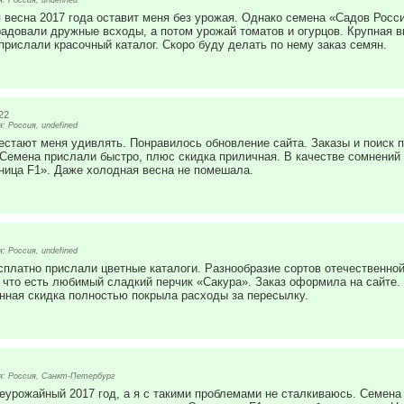
 весна 2017 года оставит меня без урожая. Однако семена «Садов Росс
радовали дружные всходы, а потом урожай томатов и огурцов. Крупная в
прислали красочный каталог. Скоро буду делать по нему заказ семян.
22
 Россия, undefined
естают меня удивлять. Понравилось обновление сайта. Заказы и поиск 
Семена прислали быстро, плюс скидка приличная. В качестве сомнений 
ница F1». Даже холодная весна не помешала.
 Россия, undefined
сплатно прислали цветные каталоги. Разнообразие сортов отечественной
, что есть любимый сладкий перчик «Сакура». Заказ оформила на сайте.
нная скидка полностью покрыла расходы за пересылку.
: Россия, Санкт-Петербург
еурожайный 2017 год, а я с такими проблемами не сталкиваюсь. Семена