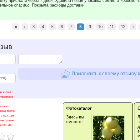
лку прислали через 7 дней. Удивила новая упаковка семян. В коробке 
дельное спасибо. Покрыла расходы доставки.
«
‹
3
4
5
6
7
8
9
10
11
12
›
тзыв
Приложить к своему отзыву 
й e-mail
тправлено
.
только
Фотокаталог
 Нам важно
 а не спам-
Здесь вы
 вы будете
сможете
в
ах на Ваш
д
в
м