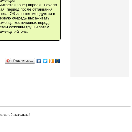
аженцев
читается конец апреля - начало
ая, период после оттаивания
нега. Обычно рекомендуется в
ервую очередь высаживать
аженцы косточковых пород,
атем саженцы груш и затем
аженцы яблонь.
Поделиться…
сство обязательна!