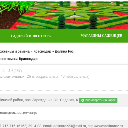
МАГАЗИНЫ САЖЕНЦЕВ
САДОВЫЙ ИНВЕНТРАРЬ
 саженцы и семена
»
Краснодар
»
Долина Роз
 и отзывы. Краснодар
4.5(287)
положительных
,
26 отрицательных
,
43 нейтральных
)
Динской район, пос. Зарождения, Ул. Садовая, 6
посмотреть на карте
 понедельник–пятница
 1 715 715, (6162) 39 -4-08, email: dolinaroz23@mail.ru, http://www.dolinaroz.ru