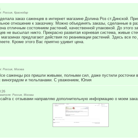
8
: Россия, Краснодар
делала заказ саженцев в интернет магазине Долина Роз ст.Динской. При
ьное отношение к заказчику. Можно объединять заказы, сделанные в ра
на отличным состоянием растений, качественной упаковкой. До этого за
цев не высылал никто. Прекрасно развитая корневая система, живые сте
х магазинах предлагают действия по реанимации растений. Здесь все по
леете. Кроме этого Вас приятно удивит цена.
: Россия, Москва
Все саженцы роз пришли живыми, полными сил, даже пустили росточки в
 виноградом и тюльпанами. С уважением, Юлия
3:26
вателя: Россия, Москва
о сайта с отзывами направляю дополнительную информацию о моем зака