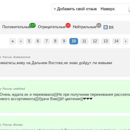
+
Добавить свой отзыв
Наверх
177
26
43
Положит
ельные
Отрицат
ельные
Нейтр
альные
ВК
«
‹
5
6
7
8
9
10
11
12
13
14
›
4
: Россия, Владивосток
климатисы,живу на Дальнем Востоке,не знаю дойдут ли живыми
 Россия, undefined
)Очень ждала их и переживала)))Но при получении переживания рассеял
нового ассортимента)))Удачи Вам)))И цветения))❤❤❤
: Россия, Москва