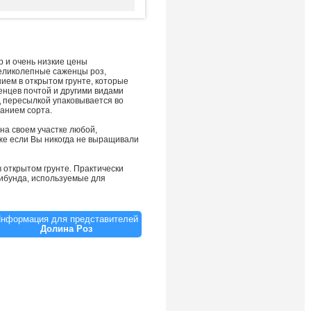
р и очень низкие цены
еликолепные саженцы роз,
ием в открытом грунте, которые
енцев почтой и другими видами
д пересылкой упаковывается во
анием сорта.
на своем участке любой,
же если Вы никогда не выращивали
в открытом грунте. Практически
рибунда, используемые для
соседями для роз на вашей клумбе.
окс, а так же многое другое, будет
нформация для представителей
 одной из лучших селекционных
Долина Роз