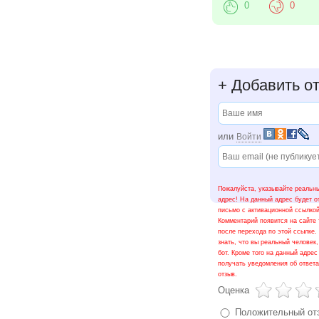
0
0
+
Добавить о
или
Войти
Пожалуйста, указывайте реальны
адрес! На данный адрес будет о
письмо с активационной ссылкой
Комментарий появится на сайте 
после перехода по этой ссылке.
знать, что вы реальный человек,
бот. Кроме того на данный адрес
получать уведомления об ответ
отзыв.
Оценка
Положительный от