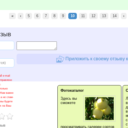
«
‹
5
6
7
8
9
10
11
12
13
14
›
тзыв
Приложить к своему отзыву 
й e-mail
тправлено
.
только
Фотокаталог
 Нам важно
 а не спам-
Здесь вы
 вы будете
сможете
в
ах на Ваш
д
в
м
с
с
зыв
просматривать галереи сортов