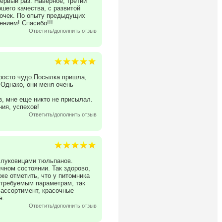
ервый раз. Наверное, третий
шего качества, с развитой
 почек. По опыту предыдущих
ением! Спасибо!!!
Ответить/дополнить отзыв
Просто чудо.Посылка пришла,
 Однако, они меня очень
в, мне еще никто не присылал.
ия, успехов!
Ответить/дополнить отзыв
 луковицами тюльпанов.
чном состоянии. Так здорово,
же отметить, что у питомника
 требуемым параметрам, так
 ассортимент, красочные
я.
Ответить/дополнить отзыв