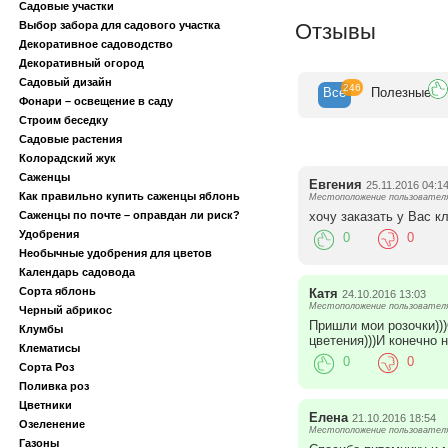
Садовые участки
Выбор забора для садового участка
Отзывы
Декоративное садоводство
Декоративный огород
Садовый дизайн
246
Все
Полезн
ые
Фонари – освещение в саду
Строим беседку
Садовые растения
Колорадский жук
Саженцы
Евгения
25.11.2016 04:1
Как правильно купить саженцы яблонь
Местоположение пользователя
хочу заказать у Вас 
Саженцы по почте – оправдан ли риск?
Удобрения
0
0
Необычные удобрения для цветов
Календарь садовода
Сорта яблонь
Катя
24.10.2016 13:03
Местоположение пользователя:
Черный абрикос
Пришли мои розочки))
Клумбы
цветения)))И конечно 
Клематисы
0
0
Сорта Роз
Поливка роз
Цветники
Елена
21.10.2016 18:54
Озеленение
Местоположение пользователя
Газоны