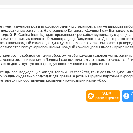
тимент саженцев роз и плодово-ягодных кустарников, а так же широкий выбо
 декоративных растений. На страницах Каталога «Долина Роз» Вы найдете в
подвой- R. Canina inermis, адаптированные к российскому климату выращиван
климатических условиях от Калининграда до Владивостока. Для отправки саж
паковываем каждый саженец индивидуально. Корневая система саженца пере
вязывается вокруг корневой шейки. Каждый саженец розы имеет бирку с назв
енцев роз подобирался таким образом, чтобы каждый садовод мог вырастить 
саженцы роз в питомнике «Долина Роз» исключительно высокого качества. Да
е легко достигнуть успехов, следуя советам наших специалистов.
аженцы роз, подходящие как для тепличных хозяйств, так и для выращивания 
гибридных идеально подходит для срезки. А розы из группы парковые и фло
четаются при составлении различных композиций на клумбах.
можете подобрать семена декоративных растений, которые будут отличными 
бразных видов и сортов цветов, таких как лаванда, василек, дельфиниум и фл
V.I.P.
И
ением для сада в дополнении к розовым кустам. Мы предлагаем вам семена
размещение
изводителя.