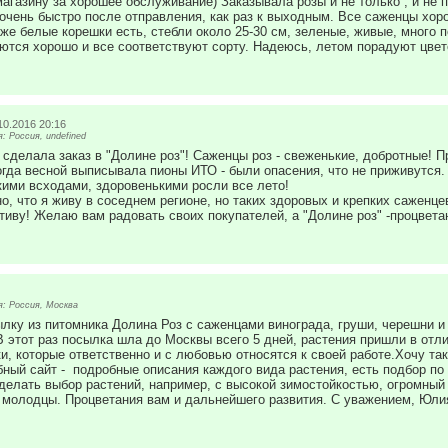
агазину за хорошее обслуживание) Заказывала розы и не только , и не п
чень быстро после отправления, как раз к выходным. Все саженцы хоро
же белые корешки есть, стебли около 25-30 см, зеленые, живые, много
ются хорошо и все соответствуют сорту. Надеюсь, летом порадуют цвет
10.2016 20:16
 Россия, undefined
 сделала заказ в "Долине роз"! Саженцы роз - свеженькие, добротные! 
гда весной выписывала пионы ИТО - были опасения, что не приживутся.
ими всходами, здоровенькими росли все лето!
о, что я живу в соседнем регионе, но таких здоровых и крепких саженце
иву! Желаю вам радовать своих покупателей, а "Долине роз" -процветан
: Россия, Москва
лку из питомника Долина Роз с саженцами винограда, груши, черешни и
В этот раз посылка шла до Москвы всего 5 дней, растения пришли в отли
и, которые ответственно и с любовью относятся к своей работе.Хочу так
бный сайт - подробные описания каждого вида растения, есть подбор по
делать выбор растений, например, с высокой зимостойкостью, огромный
молодцы. Процветания вам и дальнейшего развития. С уважением, Юли