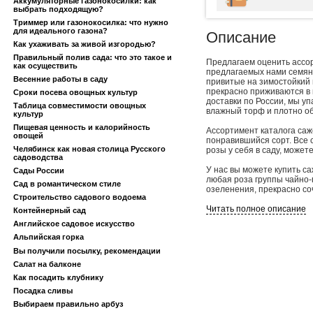
Аккумуляторные газонокосилки: как
выбрать подходящую?
Триммер или газонокосилка: что нужно
для идеального газона?
Описание
Как ухаживать за живой изгородью?
Правильный полив сада: что это такое и
Предлагаем оценить ассор
как осуществить
предлагаемых нами семян
Весенние работы в саду
привитые на зимостойкий 
прекрасно приживаются в 
Сроки посева овощных культур
доставки по России, мы у
Таблица совместимости овощных
влажный торф и плотно об
культур
Пищевая ценность и калорийность
Ассортимент каталога саж
овощей
понравившийся сорт. Все 
Челябинск как новая столица Русского
розы у себя в саду, может
садоводства
У нас вы можете купить с
Сады России
любая роза группы чайно-
Сад в романтическом стиле
озеленения, прекрасно со
Строительство садового водоема
А еще на нашем сайте вы 
Читать полное описание
Контейнерный сад
Большое количество разноо
Английское садовое искусство
служить прекрасным украш
Альпийская горка
фирм России по цене про
Вы получили посылку, рекомендации
Салат на балконе
Как посадить клубнику
Посадка сливы
Выбираем правильно арбуз