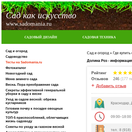
Сад как искусство
www.sadomania.ru
САДОВЫЙ ДИЗАЙН
САДОВАЯ ТЕХНИКА
Сад и огород
Сад и огород
»
Где купить
Садоводство
Долина Роз - информация
Тесты на Sadomania.ru
Фотокаталог
Рейтинг
Новогодний сад
Отзывов
246
(
177 
Меню зимнего сада
+
Весна. Пора преображение сада
Добавить отзыв
Секреты эффективной генеральной
уборки в саду к весне
Уход за садом весной: обрезка
кустарников
Краснодар, 
Готовим почву к посадке овощных
культур
09:00–18:00
ТОП-5 приспособлений, облегчающих
жизнь садоводу
Советы по уходу за газоном весной
тел.: 8 (918)