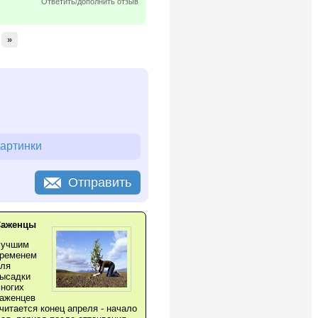
Ответить/дополнить отзыв
»
картинки
Отправить
Саженцы
Лучшим
ременем
ля
ысадки
ногих
аженцев
читается конец апреля - начало