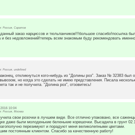
: Россия, Саратов
данный заказ нарциссов и тюльпанчиков!!!большое спасибо!посылка бы
 и без недовложений!теперь всем знакомым буду рекомендовать именно
 Россия, undefined
аконец, откликнуться кого-нибудь из "Долины роз". Заказ № 32383 был о
вывозом, но когда это сделать не имею представления. Писала нескольк
вета так и не получила. "Долина роз", отзовитесь!
.2016 10:04
: Россия, Москва
учила свои розочки в лучшем виде. Все отлично упаковано, все саженц
дке даже были молоденькие беленькие корешочки. Высадила в грунт 02.1
лагополучно перезимуют и порадуют меня великолепными цветами.
шим постоянным клиентом. Спасибо за качественную работу!