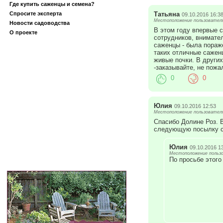
Где купить саженцы и семена?
Татьяна
Спросите эксперта
09.10.2016 16:3
Местоположение пользователя
Новости садоводства
В этом году впервые с
О проекте
сотрудников, внимател
саженцы - была пораже
таких отличные сажен
живые почки. В други
-заказывайте, не пожа
0
0
Юлия
09.10.2016 12:53
Местоположение пользователя
Спасибо Долине Роз. 
следующую посылку с
Юлия
09.10.2016 1
Местоположение пользо
По просьбе этог