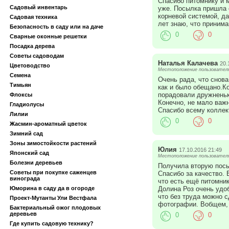
Спасибо питомнику и м
Садовый инвентарь
уже. Посылка пришла о
корневой системой, да
Садовая техника
лет знаю, что принима
Безопасность в саду или на даче
0
0
Сварные оконные решетки
Посадка дерева
Советы садоводам
Наталья Калачева
20.
Цветоводство
Местоположение пользователя:
Семена
Очень рада, что снова
Тимьян
как и было обещано.Ко
порадовали дружненьк
Флоксы
Конечно, не мало важн
Гладиолусы
Спасибо всему коллект
Лилии
0
0
Жасмин-ароматный цветок
Зимний сад
Зоны зимостойкости растений
Юлия
17.10.2016 21:49
Японский сад
Местоположение пользователя
Болезни деревьев
Получила вторую посы
Советы при покупке саженцев
Спасибо за качество. 
винограда
что есть ещё питомник
Долина Роз очень удо
Юморина в саду да в огороде
что без труда можно с
Проект-Мутанты Ули Вестфала
фотографии. Вобщем, 
Бактериальный ожог плодовых
деревьев
0
0
Где купить садовую технику?