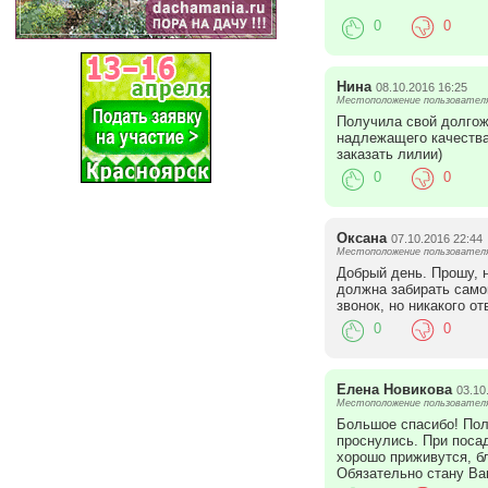
0
0
Нина
08.10.2016 16:25
Местоположение пользователя
Получила свой долгож
надлежащего качества
заказать лилии)
0
0
Оксана
07.10.2016 22:44
Местоположение пользователя:
Добрый день. Прошу, н
должна забирать само
звонок, но никакого от
0
0
Елена Новикова
03.10
Местоположение пользователя
Большое спасибо! Пол
проснулись. При поса
хорошо приживутся, б
Обязательно стану Ва