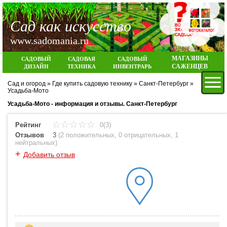
Сад как искусство
www.sadomania.ru
МАГАЗИНЫ
САДОВЫЙ
САДОВАЯ
САДОВЫЙ
САЖЕНЦЕВ
ДИЗАЙН
ТЕХНИКА
ИНВЕНТРАРЬ
Сад и огород
»
Где купить садовую технику
»
Санкт-Петербург
»
Вход
Усадьба-Мото
Усадьба-Мото - информация и отзывы. Санкт-Петербург
Рейтинг
0(3)
Отзывов
3
(
2 положительных
,
0 отрицательных
,
1
нейтральных
)
+
Добавить отзыв