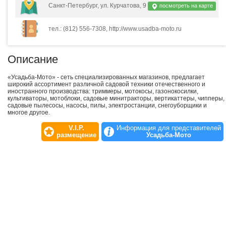
Санкт-Петербург, ул. Курчатова, 9
посмотреть на карте
тел.: (812) 556-7308, http://www.usadba-moto.ru
Описание
«Усадьба-Мото» - сеть специализированных магазинов, предлагает
широкий ассортимент различной садовой техники отечественного и
иностранного производства: триммеры, мотокосы, газонокосилки,
культиваторы, мотоблоки, садовые минитракторы, вертикаттеры, чипперы,
садовые пылесосы, насосы, пилы, электростанции, снегоуборщики и
многое другое.
V.I.P.
Информация для представителей
размещение
Усадьба-Мото