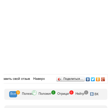
Отзывы
обавить свой отзыв
Наверх
Поделиться…
3
2
0
1
Все
Полезн
Положит
Отрицат
Нейтр
ВК