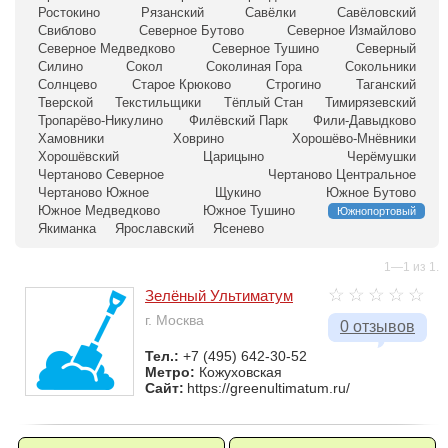
Ростокино
Рязанский
Савёлки
Савёловский
Свиблово
Северное Бутово
Северное Измайлово
Северное Медведково
Северное Тушино
Северный
Силино
Сокол
Соколиная Гора
Сокольники
Солнцево
Старое Крюково
Строгино
Таганский
Тверской
Текстильщики
Тёплый Стан
Тимирязевский
Тропарёво-Никулино
Филёвский Парк
Фили-Давыдково
Хамовники
Ховрино
Хорошёво-Мнёвники
Хорошёвский
Царицыно
Черёмушки
Чертаново Северное
Чертаново Центральное
Чертаново Южное
Щукино
Южное Бутово
Южное Медведково
Южное Тушино
Южнопортовый
Якиманка
Ярославский
Ясенево
1—1 из 1.
Зелёный Ультиматум
г. Москва
0 отзывов
Тел.:
+7 (495) 642-30-52
Метро:
Кожуховская
Сайт:
https://greenultimatum.ru/