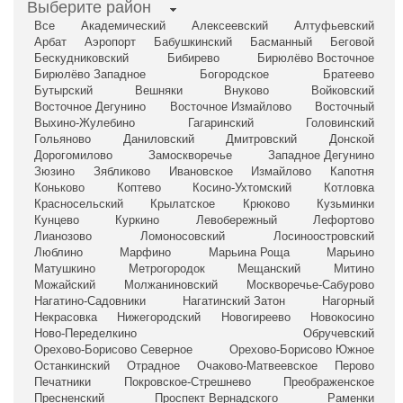
Выберите район
Все
Академический
Алексеевский
Алтуфьевский
Арбат
Аэропорт
Бабушкинский
Басманный
Беговой
Бескудниковский
Бибирево
Бирюлёво Восточное
Бирюлёво Западное
Богородское
Братеево
Бутырский
Вешняки
Внуково
Войковский
Восточное Дегунино
Восточное Измайлово
Восточный
Выхино-Жулебино
Гагаринский
Головинский
Гольяново
Даниловский
Дмитровский
Донской
Дорогомилово
Замоскворечье
Западное Дегунино
Зюзино
Зябликово
Ивановское
Измайлово
Капотня
Коньково
Коптево
Косино-Ухтомский
Котловка
Красносельский
Крылатское
Крюково
Кузьминки
Кунцево
Куркино
Левобережный
Лефортово
Лианозово
Ломоносовский
Лосиноостровский
Люблино
Марфино
Марьина Роща
Марьино
Матушкино
Метрогородок
Мещанский
Митино
Можайский
Молжаниновский
Москворечье-Сабурово
Нагатино-Садовники
Нагатинский Затон
Нагорный
Некрасовка
Нижегородский
Новогиреево
Новокосино
Ново-Переделкино
Обручевский
Орехово-Борисово Северное
Орехово-Борисово Южное
Останкинский
Отрадное
Очаково-Матвеевское
Перово
Печатники
Покровское-Стрешнево
Преображенское
Пресненский
Проспект Вернадского
Раменки