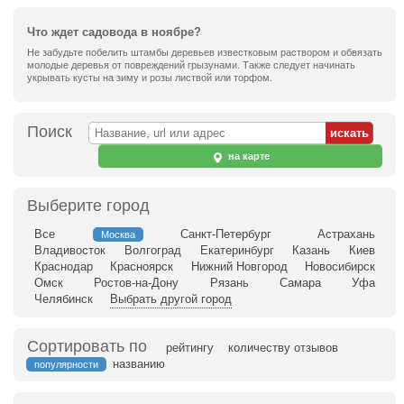
Что ждет садовода в ноябре?
Не забудьте побелить штамбы деревьев известковым раствором и обвязать
молодые деревья от повреждений грызунами. Также следует начинать
укрывать кусты на зиму и розы листвой или торфом.
Поиск
на карте
Выберите город
Все
Санкт-Петербург
Астрахань
Москва
Владивосток
Волгоград
Екатеринбург
Казань
Киев
Краснодар
Красноярск
Нижний Новгород
Новосибирск
Омск
Ростов-на-Дону
Рязань
Самара
Уфа
Челябинск
Выбрать другой город
Сортировать по
рейтингу
количеству отзывов
названию
популярности