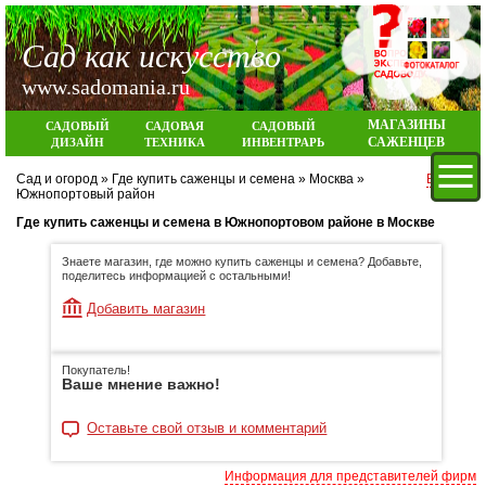
Сад как искусство
www.sadomania.ru
МАГАЗИНЫ
САДОВЫЙ
САДОВАЯ
САДОВЫЙ
САЖЕНЦЕВ
ДИЗАЙН
ТЕХНИКА
ИНВЕНТРАРЬ
Сад и огород
»
Где купить саженцы и семена
»
Москва
»
Вход
Южнопортовый район
Где купить саженцы и семена в Южнопортовом районе в Москве
Знаете магазин, где можно купить саженцы и семена? Добавьте,
поделитесь информацией с остальными!
Добавить магазин
Покупатель!
Ваше мнение важно!
Оставьте свой отзыв и комментарий
Информация для представителей фирм