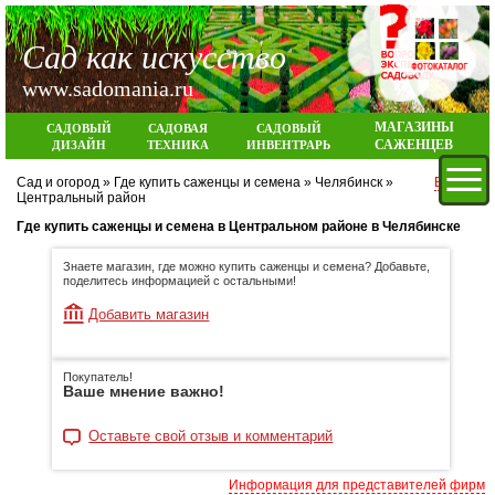
Сад как искусство
www.sadomania.ru
МАГАЗИНЫ
САДОВЫЙ
САДОВАЯ
САДОВЫЙ
САЖЕНЦЕВ
ДИЗАЙН
ТЕХНИКА
ИНВЕНТРАРЬ
Сад и огород
»
Где купить саженцы и семена
»
Челябинск
»
Вход
Центральный район
Где купить саженцы и семена в Центральном районе в Челябинске
Знаете магазин, где можно купить саженцы и семена? Добавьте,
поделитесь информацией с остальными!
Добавить магазин
Покупатель!
Ваше мнение важно!
Оставьте свой отзыв и комментарий
Информация для представителей фирм