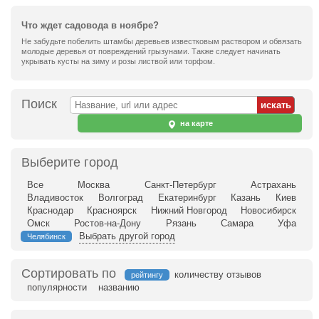
Что ждет садовода в ноябре?
Не забудьте побелить штамбы деревьев известковым раствором и обвязать
молодые деревья от повреждений грызунами. Также следует начинать
укрывать кусты на зиму и розы листвой или торфом.
Поиск
на карте
Выберите город
Все
Москва
Санкт-Петербург
Астрахань
Владивосток
Волгоград
Екатеринбург
Казань
Киев
Краснодар
Красноярск
Нижний Новгород
Новосибирск
Омск
Ростов-на-Дону
Рязань
Самара
Уфа
Выбрать другой город
Челябинск
Сортировать по
количеству отзывов
рейтингу
популярности
названию