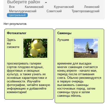
Выберите район
Все
Калининский
Курчатовский
Ленинский
Металлургический
Советский
Тракторозаводский
Центральный
Нет результатов.
Фотокаталог
Саженцы
Здесь
Лучшим
вы
сможете
просматривать галереи
временем для высадки
сортов плодово-ягодных,
многих саженцев считается
фруктовых и овощных
конец апреля - начало мая,
культур, а также узнать их
период после оттаивания
основные характеристики и
снега. Обычно рекомендуется
особенности. Изучайте
в первую очередь
фотографии, читайте важную
высаживать саженцы
информацию и добавляйте
косточковых пород, затем
комментарии!
саженцы груш и затем
саженцы яблонь.