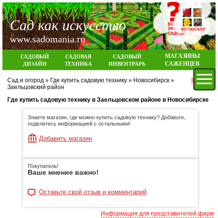
Сад как искусство
www.sadomania.ru
МАГАЗИНЫ
САДОВЫЙ
САДОВАЯ
САДОВЫЙ
САЖЕНЦЕВ
ДИЗАЙН
ТЕХНИКА
ИНВЕНТРАРЬ
Сад и огород
»
Где купить садовую технику
»
Новосибирск
»
Вход
Заельцовский район
Где купить садовую технику в Заельцовском районе в Новосибирске
Знаете магазин, где можно купить садовую технику? Добавьте,
поделитесь информацией с остальными!
Добавить магазин
Покупатель!
Ваше мнение важно!
Оставьте свой отзыв и комментарий
Информация для представителей фирм