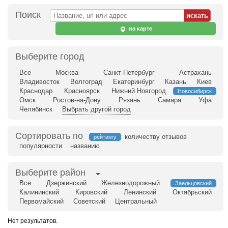
Поиск
на карте
Выберите город
Все
Москва
Санкт-Петербург
Астрахань
Владивосток
Волгоград
Екатеринбург
Казань
Киев
Краснодар
Красноярск
Нижний Новгород
Новосибирск
Омск
Ростов-на-Дону
Рязань
Самара
Уфа
Челябинск
Выбрать другой город
Сортировать по
количеству отзывов
рейтингу
популярности
названию
Выберите район
Все
Дзержинский
Железнодорожный
Заельцовский
Калининский
Кировский
Ленинский
Октябрьский
Первомайский
Советский
Центральный
Нет результатов.