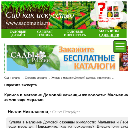
Сад как искусство
www.sadomania.ru
МАГАЗИНЫ
САДОВЫЙ
САДОВАЯ
САДОВЫЙ
ДИЗАЙН
ТЕХНИКА
ИНВЕНТРАРЬ
САЖЕНЦЕВ
Сад и огород
→
Спросите эксперта
→ Купила в магазине Домовой саженцы жимолости: ...
Спросите эксперта
Купила в магазине Домовой саженцы жимолости: Мальвина и
земля еще мерзлая.
Нелли Николаевна
, г. Санкт-Петербург
Купила в магазине Домовой саженцы жимолости: Мальвина и Лебед
еще мерзлая. Подскажите, как их сохранить? Внешне они сухи