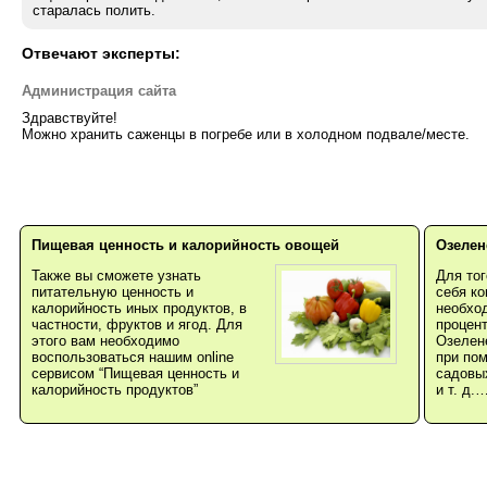
старалась полить.
Отвечают эксперты:
Администрация сайта
Здравствуйте!
Можно хранить саженцы в погребе или в холодном подвале/месте.
Пищевая ценность и калорийность овощей
Озелен
Также вы сможете узнать
Для то
питательную ценность и
себя ко
калорийность иных продуктов, в
необхо
частности, фруктов и ягод. Для
процент
этого вам необходимо
Озелен
воспользоваться нашим online
при по
сервисом “Пищевая ценность и
садовых
калорийность продуктов”
и т. д.