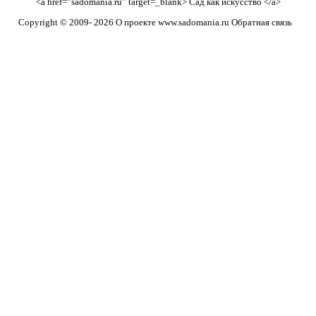
<a href=”sadomania.ru” target=_blank> Сад как искусство </a>
Copyright © 2009-
2026 О проекте
www.sadomania.ru
Обратная связь